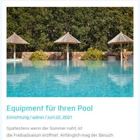
Equipment
für
Ihren
Pool
Equipment für Ihren Pool
Einrichtung
/
admin
/
Juni 22, 2021
Spätestens wenn der Sommer naht, ist
die Freibadsaison eröffnet. Anfänglich mag der Besuch