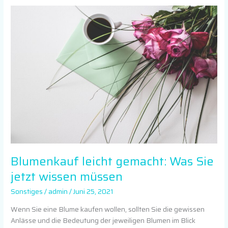
Blumenkauf
leicht
gemacht:
Was
Sie
jetzt
wissen
müssen
Blumenkauf leicht gemacht: Was Sie
jetzt wissen müssen
Sonstiges
/
admin
/
Juni 25, 2021
Wenn Sie eine Blume kaufen wollen, sollten Sie die gewissen
Anlässe und die Bedeutung der jeweiligen Blumen im Blick