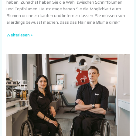
haben. Zunächst haben Sie die Wahl zwischen Schnittblumen
und Topfblumen. Heutzutage haben Sie die Möglichkeit auch
Blumen online zu kaufen und liefern zu lassen. Sie müssen sich
allerdings bewusst machen, dass das Flair eine Blume direkt
Weiterlesen »
Barrierefreiheit
im
Haus:
Selbstständigkeit
erleben