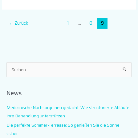
←
Zurück
1
…
8
9
S
u
c
News
h
e
Medizinische Nachsorge neu gedacht: Wie strukturierte Abläufe
n
Ihre Behandlung unterstützen
n
Die perfekte Sommer-Terrasse: So genießen Sie die Sonne
a
sicher
c