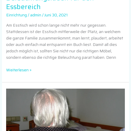
Essbereich
Einrichtung
/
admin
/
Juni 30, 2021
Am Esstisch wird schon lange nicht mehr nur gegessen.
Stattdessen ist der Esstisch mittlerweile der Platz, an welchem
die ganze Familie zusammenkommt, man lernt, plaudert, arbeitet
oder auch einfach mal entspannt ein Buch liest. Damit all dies
jedoch möglich ist, sollten Sie nicht nur die richtigen Möbel,
sondern ebenso die richtige Beleuchtung parat haben. Denn
Weiterlesen »
Umgang
mit
Menschen
mit
Demenz