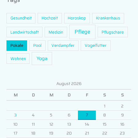
Gesundheit
Hochzeit
Horoskop
Krankenhaus
Pflege
Landwirtschaft
Medizin
Pflugschare
Pokale
Pool
Verdampfer
Vogelfutter
Yoga
Wohnen
August 2026
M
D
M
D
F
S
S
1
2
3
4
5
6
7
8
9
10
11
12
13
14
15
16
17
18
19
20
21
22
23