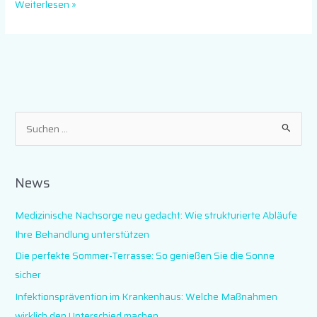
Weiterlesen »
S
u
c
News
h
e
Medizinische Nachsorge neu gedacht: Wie strukturierte Abläufe
n
Ihre Behandlung unterstützen
n
Die perfekte Sommer-Terrasse: So genießen Sie die Sonne
a
sicher
c
Infektionsprävention im Krankenhaus: Welche Maßnahmen
h
wirklich den Unterschied machen