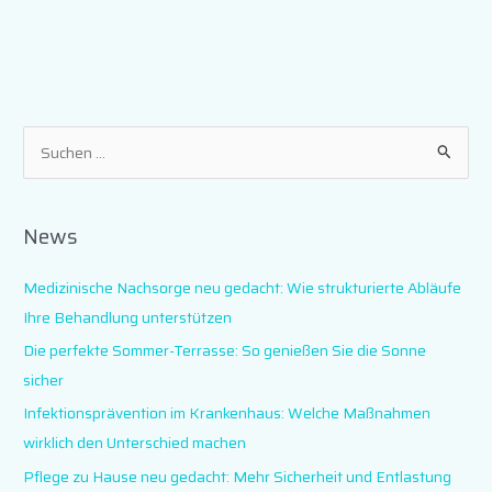
S
u
c
News
h
e
Medizinische Nachsorge neu gedacht: Wie strukturierte Abläufe
n
Ihre Behandlung unterstützen
n
Die perfekte Sommer-Terrasse: So genießen Sie die Sonne
a
sicher
c
Infektionsprävention im Krankenhaus: Welche Maßnahmen
h
wirklich den Unterschied machen
:
Pflege zu Hause neu gedacht: Mehr Sicherheit und Entlastung