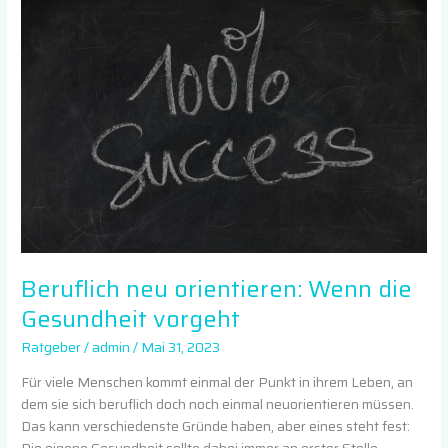
neu
orientieren:
Wenn
die
Gesundheit
vorgeht
Beruflich neu orientieren: Wenn die
Gesundheit vorgeht
Ratgeber
/
admin
/
Mai 31, 2023
Für viele Menschen kommt einmal der Punkt in ihrem Leben, an
dem sie sich beruflich doch noch einmal neuorientieren müssen.
Das kann verschiedenste Gründe haben, aber eines steht fest: