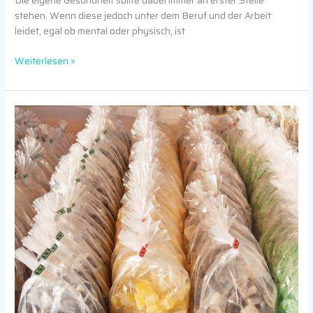
Die eigene Gesundheit sollte dabei immer an erster Stelle
stehen. Wenn diese jedoch unter dem Beruf und der Arbeit
leidet, egal ob mental oder physisch, ist
Weiterlesen »
Die
vielseitige
Welt
der
Cellophantüten:
Funktionalität
im
Fokus