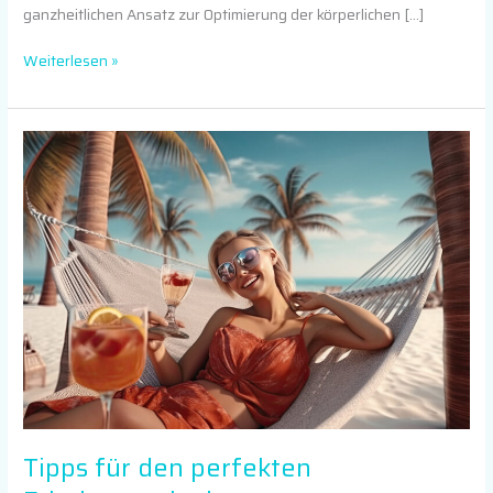
ganzheitlichen Ansatz zur Optimierung der körperlichen […]
Weiterlesen »
Tipps
für
den
perfekten
Erholungsurlaub
Tipps für den perfekten