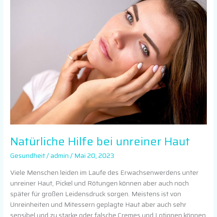
Hilfe
bei
unreiner
Haut
Natürliche Hilfe bei unreiner Haut
Gesundheit
/
admin
/
Mai 20, 2023
Viele Menschen leiden im Laufe des Erwachsenwerdens unter
unreiner Haut, Pickel und Rötungen können aber auch noch
später für großen Leidensdruck sorgen. Meistens ist von
Unreinheiten und Mitessern geplagte Haut aber auch sehr
sensibel und zu starke oder falsche Cremes und Lotionen können