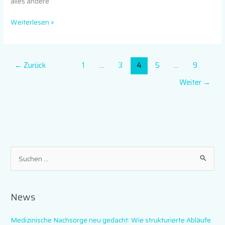
alles andere
Weiterlesen »
←
Zurück
1
…
3
4
5
…
9
Weiter
→
S
u
c
News
h
e
Medizinische Nachsorge neu gedacht: Wie strukturierte Abläufe