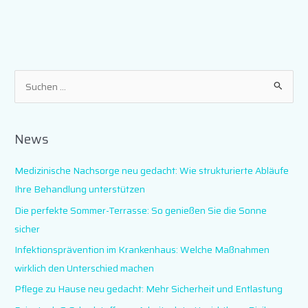
S
u
c
News
h
e
Medizinische Nachsorge neu gedacht: Wie strukturierte Abläufe
n
Ihre Behandlung unterstützen
n
Die perfekte Sommer-Terrasse: So genießen Sie die Sonne
a
sicher
c
Infektionsprävention im Krankenhaus: Welche Maßnahmen
h
wirklich den Unterschied machen
:
Pflege zu Hause neu gedacht: Mehr Sicherheit und Entlastung