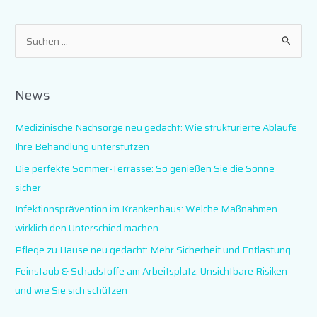
S
u
c
News
h
e
Medizinische Nachsorge neu gedacht: Wie strukturierte Abläufe
n
Ihre Behandlung unterstützen
n
Die perfekte Sommer-Terrasse: So genießen Sie die Sonne
a
sicher
c
Infektionsprävention im Krankenhaus: Welche Maßnahmen
h
wirklich den Unterschied machen
:
Pflege zu Hause neu gedacht: Mehr Sicherheit und Entlastung
Feinstaub & Schadstoffe am Arbeitsplatz: Unsichtbare Risiken
und wie Sie sich schützen