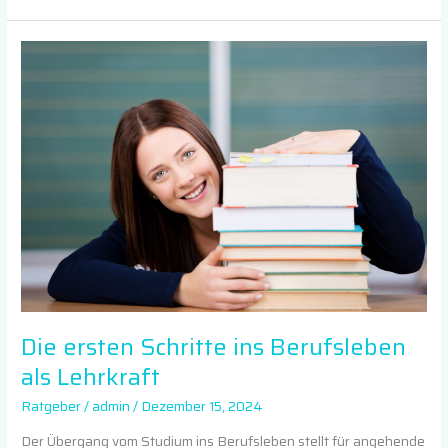
Die
ersten
Schritte
ins
Berufsleben
als
Lehrkraft
Die ersten Schritte ins Berufsleben
als Lehrkraft
Ratgeber
/
admin
/
Dezember 15, 2024
Der Übergang vom Studium ins Berufsleben stellt für angehende